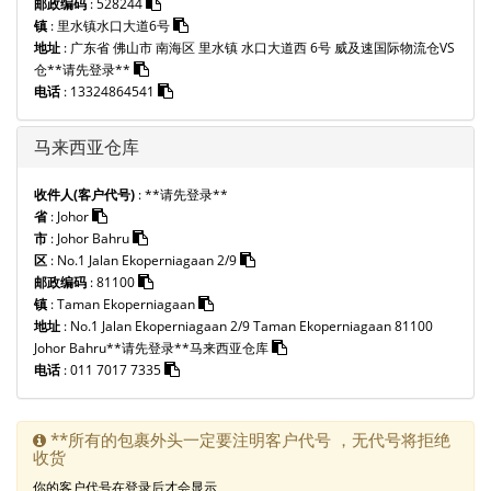
邮政编码
:
528244
镇
:
里水镇水口大道6号
地址
:
广东省 佛山市 南海区 里水镇 水口大道西 6号 威及速国际物流仓VS
仓
**请先登录**
电话
:
13324864541
马来西亚仓库
收件人(客户代号)
:
**请先登录**
省
:
Johor
市
:
Johor Bahru
区
:
No.1 Jalan Ekoperniagaan 2/9
邮政编码
:
81100
镇
:
Taman Ekoperniagaan
地址
:
No.1 Jalan Ekoperniagaan 2/9 Taman Ekoperniagaan 81100
Johor Bahru
**请先登录**
马来西亚仓库
电话
:
011 7017 7335
**所有的包裹外头一定要注明客户代号 ，无代号将拒绝
收货
你的客户代号在登录后才会显示