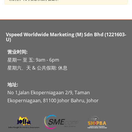
Vspeed Worldwide Marketing (M) Sdn Bhd (1221603­-
U)
营业时间:
星期一 至 五: 9am - 6pm
星期六、天 & 公共假期: 休息
地址:
No 1,Jalan Ekoperniagaan 2/9, Taman
Ekoperniagaan, 81100 Johor Bahru, Johor